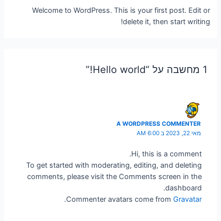
סמן קישורים
font_download
Welcome to WordPress. This is your first post. Edit or
delete it, then start writing!
לאפס
cached
את
כל
האפשרויות
1 מחשבה על “Hello world!”
A WORDPRESS COMMENTER
מאי 22, 2023 ב 6:00 AM
Hi, this is a comment.
To get started with moderating, editing, and deleting
comments, please visit the Comments screen in the
dashboard.
.
Commenter avatars come from
Gravatar