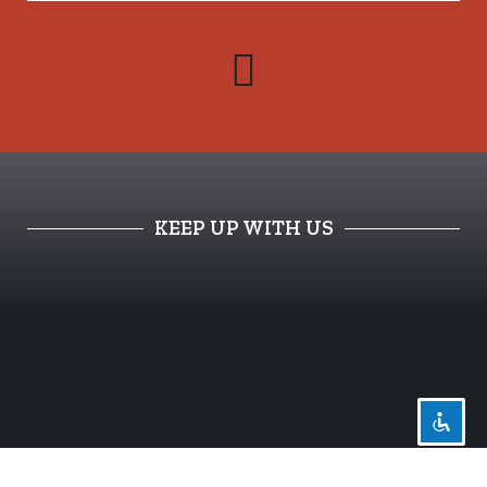
סמן קישורים
font_download
לאפס
cached
את
כל
האפשרויות
KEEP UP WITH US